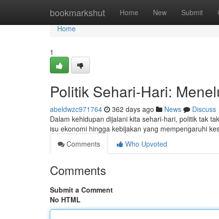
Home
bookmarkshut
Home
New
Submit
Home
1
Politik Sehari-Hari: Men
abeldwzc971764
362 days ago
News
Discuss
Dalam kehidupan dijalani kita sehari-hari, politik tak
isu ekonomi hingga kebijakan yang mempengaruhi kes
Comments
Who Upvoted
Comments
Submit a Comment
No HTML