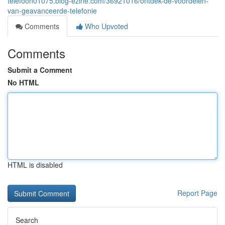
telefoon01075.blog-ezine.com/36921016/ontdek-de-voordelen-
van-geavanceerde-telefonie
Comments
Who Upvoted
Comments
Submit a Comment
No HTML
HTML is disabled
Report Page
Search