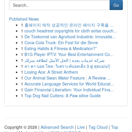
Go
Published News
1
홈페이지 제작 성공적인 온라인 페이지 구축을 ...
1
couch headrest copyrights for cloth sofas couch...
1
De Toekomst van Agrofood Industrie: Innovatie...
1
Coca-Cola Truck: Ein Fest für die Sinne
1
Eating Habits & Fitness & Medication?”
1
B1G Player IPTV: Your Best Entertainment Co...
1
شركة خدمات بجدة | الحل الأمثل لنظافة منزلك
1
ลา คา บอล ไหล: วิเคราะห์บอลเต็ง 3 คู่ สุดแม่น!{
1
Losing Ace: A Street Anthem
1
Our Animal Swan Water Feature : A Review ...
1
Accurate Language Services for World Educat...
1
Gain Financial Liberation: Your Individual Fina...
1
Top Dog Nail Cutters: A Paw-sitive Guide
Copyright © 2026 |
Advanced Search
|
Live
|
Tag Cloud
|
Top