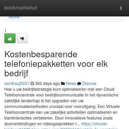
Home
bookmarkshut
Togg
navi
Home
1
Kostenbesparende
telefoniepakketten voor elk
bedrijf
sandrauj5207
362 days ago
News
Discuss
Hoe u uw bedrijfsstrategie kunt optimaliseren met een Cloud
Telefooncentrale voor bedrijfscommunicatie In het dynamische
zakelijke landschap is het upgraden van uw
communicatiemethoden cruciaal voor vooruitgang. Een Virtuele
Telefooncentrale kan uw zakelijke activiteiten optimaliseren en
klantinteracties verbeteren. Door innovatieve features zoals
doorverbindingen en videogesprekken t...
https://virtuele-