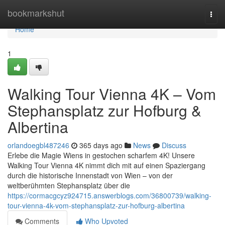
Home
bookmarkshut
Togg
navi
Home
1
Walking Tour Vienna 4K – Vom
Stephansplatz zur Hofburg &
Albertina
orlandoegbl487246
365 days ago
News
Discuss
Erlebe die Magie Wiens in gestochen scharfem 4K! Unsere
Walking Tour Vienna 4K nimmt dich mit auf einen Spaziergang
durch die historische Innenstadt von Wien – von der
weltberühmten Stephansplatz über die
https://cormacgcyz924715.answerblogs.com/36800739/walking-
tour-vienna-4k-vom-stephansplatz-zur-hofburg-albertina
Comments
Who Upvoted