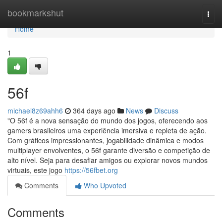
Home
bookmarkshut
Togg
navi
Home
1
56f
michael8z69ahh6
364 days ago
News
Discuss
"O 56f é a nova sensação do mundo dos jogos, oferecendo aos
gamers brasileiros uma experiência imersiva e repleta de ação.
Com gráficos impressionantes, jogabilidade dinâmica e modos
multiplayer envolventes, o 56f garante diversão e competição de
alto nível. Seja para desafiar amigos ou explorar novos mundos
virtuais, este jogo
https://56fbet.org
Comments
Who Upvoted
Comments