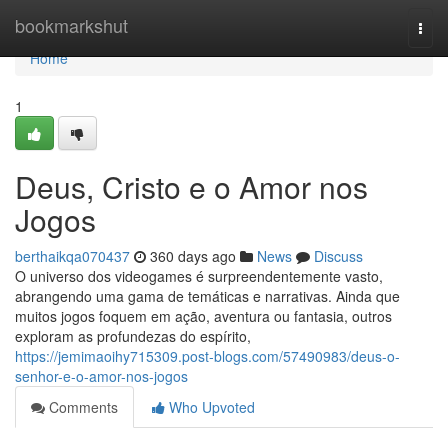
Home
bookmarkshut
Togg
navi
Home
1
Deus, Cristo e o Amor nos
Jogos
berthaikqa070437
360 days ago
News
Discuss
O universo dos videogames é surpreendentemente vasto,
abrangendo uma gama de temáticas e narrativas. Ainda que
muitos jogos foquem em ação, aventura ou fantasia, outros
exploram as profundezas do espírito,
https://jemimaoihy715309.post-blogs.com/57490983/deus-o-
senhor-e-o-amor-nos-jogos
Comments
Who Upvoted