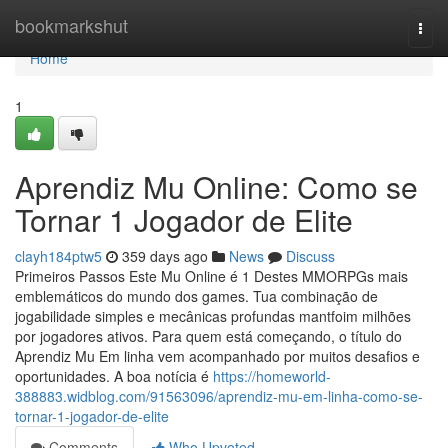
Home
bookmarkshut
Togg
navi
Home
1
Aprendiz Mu Online: Como se
Tornar 1 Jogador de Elite
clayh184ptw5
359 days ago
News
Discuss
Primeiros Passos Este Mu Online é 1 Destes MMORPGs mais
emblemáticos do mundo dos games. Tua combinação de
jogabilidade simples e mecânicas profundas mantfoim milhões
por jogadores ativos. Para quem está começando, o título do
Aprendiz Mu Em linha vem acompanhado por muitos desafios e
oportunidades. A boa notícia é
https://homeworld-
388883.widblog.com/91563096/aprendiz-mu-em-linha-como-se-
tornar-1-jogador-de-elite
Comments
Who Upvoted