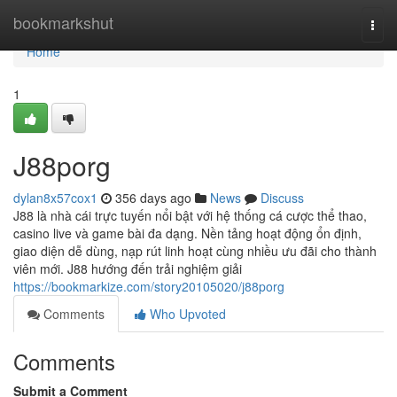
Home
bookmarkshut
Togg
navi
Home
1
J88porg
dylan8x57cox1
356 days ago
News
Discuss
J88 là nhà cái trực tuyến nổi bật với hệ thống cá cược thể thao,
casino live và game bài đa dạng. Nền tảng hoạt động ổn định,
giao diện dễ dùng, nạp rút linh hoạt cùng nhiều ưu đãi cho thành
viên mới. J88 hướng đến trải nghiệm giải
https://bookmarkize.com/story20105020/j88porg
Comments
Who Upvoted
Comments
Submit a Comment