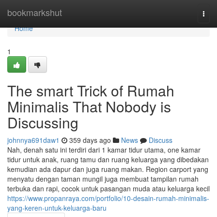
Home
bookmarkshut
Togg
navi
Home
1
The smart Trick of Rumah
Minimalis That Nobody is
Discussing
johnnya691daw1
359 days ago
News
Discuss
Nah, denah satu ini terdiri dari 1 kamar tidur utama, one kamar
tidur untuk anak, ruang tamu dan ruang keluarga yang dibedakan
kemudian ada dapur dan juga ruang makan. Region carport yang
menyatu dengan taman mungil juga membuat tampilan rumah
terbuka dan rapi, cocok untuk pasangan muda atau keluarga kecil
https://www.propanraya.com/portfolio/10-desain-rumah-minimalis-
yang-keren-untuk-keluarga-baru