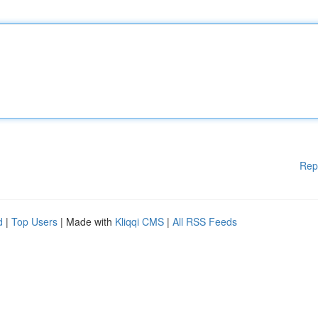
Rep
d
|
Top Users
| Made with
Kliqqi CMS
|
All RSS Feeds