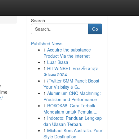
Search
Go
Published News
1
Acquire the substance
Product Via the internet
1
Luar Biasa
1
HITWINBET: ทางเข้าล่าสุด
อัปเดต 2024
1
{Twitter SMM Panel: Boost
e
Your Visibility & G...
ilme
1
Aluminium CNC Machining:
m/
Precision and Performance
1
ROKOK88: Cara Terbaik
Mendalam untuk Pemula ...
1
Indototo: Panduan Lengkap
dan Ulasan Terbaru
1
Michael Kors Australia: Your
Style Destination