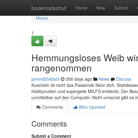
Home
bookmarkshut
Home
New
Submit
Home
1
Hemmungsloses Weib wird
rangenommen
jamesl554bsi3
358 days ago
News
Discuss
Kuscheln ist nicht das Passende fileür dich. Stattdes
Hobbynutten und supergeile MILFS entdeckt. Der Besuc
unmittelbar auf den Computer. Nicht umsonst gibt es 
Comments
Who Upvoted
Comments
Submit a Comment