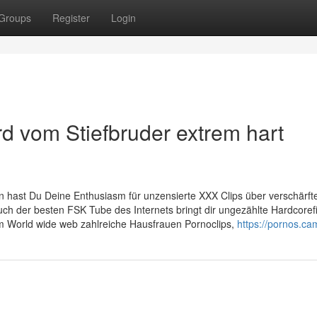
Groups
Register
Login
 vom Stiefbruder extrem hart
sen hast Du Deine Enthusiasm für unzensierte XXX Clips über verschärft
h der besten FSK Tube des Internets bringt dir ungezählte Hardcoref
im World wide web zahlreiche Hausfrauen Pornoclips,
https://pornos.ca