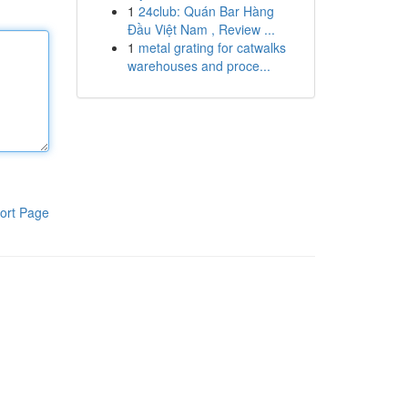
1
24club: Quán Bar Hàng
Đầu Việt Nam , Review ...
1
metal grating for catwalks
warehouses and proce...
ort Page