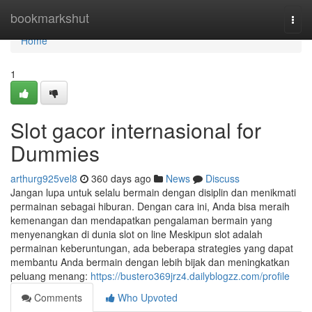
Home
bookmarkshut
Togg
navi
Home
1
Slot gacor internasional for
Dummies
arthurg925vel8
360 days ago
News
Discuss
Jangan lupa untuk selalu bermain dengan disiplin dan menikmati
permainan sebagai hiburan. Dengan cara ini, Anda bisa meraih
kemenangan dan mendapatkan pengalaman bermain yang
menyenangkan di dunia slot on line Meskipun slot adalah
permainan keberuntungan, ada beberapa strategies yang dapat
membantu Anda bermain dengan lebih bijak dan meningkatkan
peluang menang:
https://bustero369jrz4.dailyblogzz.com/profile
Comments
Who Upvoted