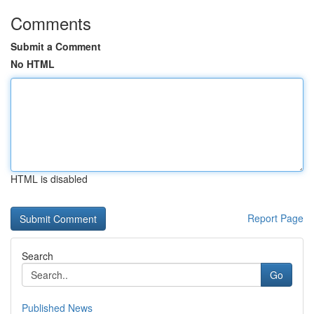
Comments
Submit a Comment
No HTML
HTML is disabled
Report Page
Search
Go
Published News