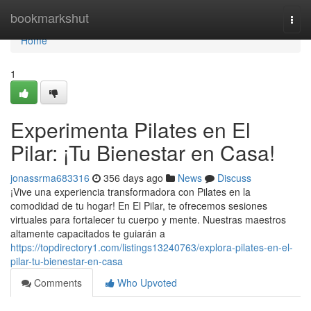
Home
bookmarkshut
Togg
navi
Home
1
Experimenta Pilates en El
Pilar: ¡Tu Bienestar en Casa!
jonassrma683316
356 days ago
News
Discuss
¡Vive una experiencia transformadora con Pilates en la
comodidad de tu hogar! En El Pilar, te ofrecemos sesiones
virtuales para fortalecer tu cuerpo y mente. Nuestras maestros
altamente capacitados te guiarán a
https://topdirectory1.com/listings13240763/explora-pilates-en-el-
pilar-tu-bienestar-en-casa
Comments
Who Upvoted