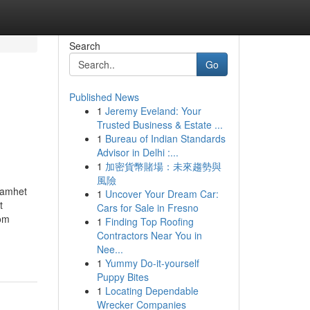
Search
Go
Published News
1
Jeremy Eveland: Your
Trusted Business & Estate ...
1
Bureau of Indian Standards
Advisor in Delhi :...
1
加密貨幣賭場：未來趨勢與
風險
samhet
1
Uncover Your Dream Car:
t
Cars for Sale in Fresno
som
1
Finding Top Roofing
Contractors Near You in
Nee...
1
Yummy Do-it-yourself
Puppy Bites
1
Locating Dependable
Wrecker Companies