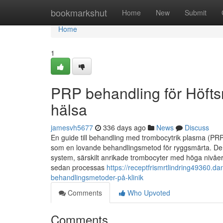
Home
bookmarkshut
Home
New
Submit
Home
1
PRP behandling för Höftsm
hälsa
jamesvh5677
336 days ago
News
Discuss
En guide till behandling med trombocytrik plasma (P
som en lovande behandlingsmetod för ryggsmärta. Den
system, särskilt anrikade trombocyter med höga nivåer 
sedan processas
https://receptfrismrtlindring49360.
behandlingsmetoder-på-klinik
Comments
Who Upvoted
Comments