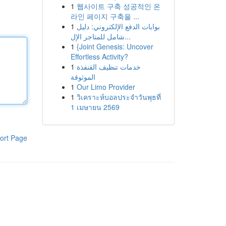
1
웹사이트 구축 성공적인 온
라인 페이지 구축을 ...
1
بوابات الدفع الإلكتروني: دليل
شامل للمتاجر الإل...
1
{Joint Genesis: Uncover
Effortless Activity?
1
خدمات تنظيف القنفذة
الموثوقة
1
Our Limo Provider
1
วิเคราะห์บอลประจำวันพุธที่
1 เมษายน 2569
ort Page