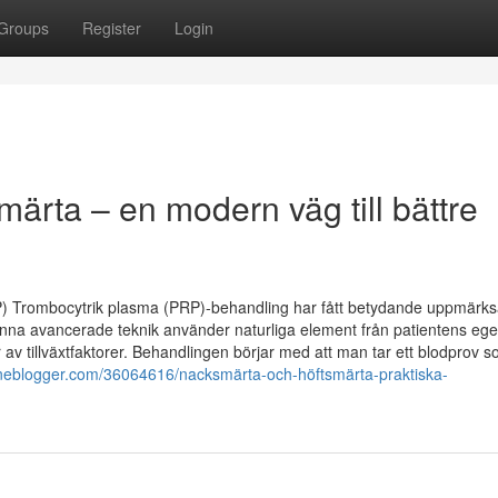
Groups
Register
Login
ärta – en modern väg till bättre
RP) Trombocytrik plasma (PRP)-behandling har fått betydande uppmärk
na avancerade teknik använder naturliga element från patientens ege
av tillväxtfaktorer. Behandlingen börjar med att man tar ett blodprov 
daneblogger.com/36064616/nacksmärta-och-höftsmärta-praktiska-