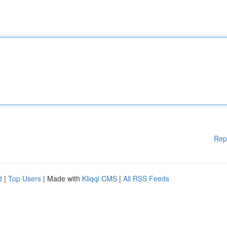
Rep
d
|
Top Users
| Made with
Kliqqi CMS
|
All RSS Feeds