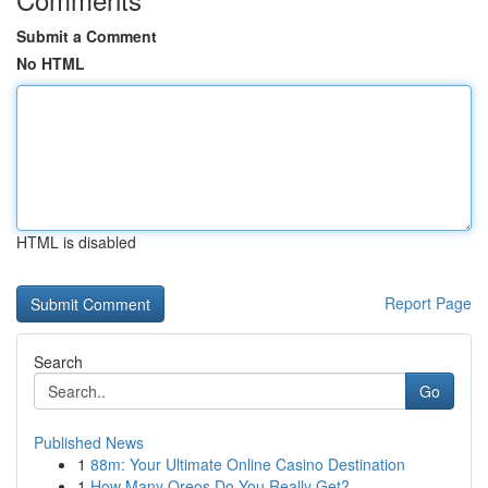
Submit a Comment
No HTML
HTML is disabled
Report Page
Search
Go
Published News
1
88m: Your Ultimate Online Casino Destination
1
How Many Oreos Do You Really Get?