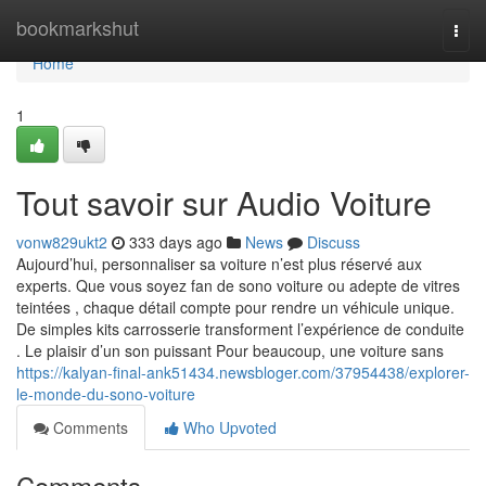
Home
bookmarkshut
Togg
navi
Home
1
Tout savoir sur Audio Voiture
vonw829ukt2
333 days ago
News
Discuss
Aujourd’hui, personnaliser sa voiture n’est plus réservé aux
experts. Que vous soyez fan de sono voiture ou adepte de vitres
teintées , chaque détail compte pour rendre un véhicule unique.
De simples kits carrosserie transforment l’expérience de conduite
. Le plaisir d’un son puissant Pour beaucoup, une voiture sans
https://kalyan-final-ank51434.newsbloger.com/37954438/explorer-
le-monde-du-sono-voiture
Comments
Who Upvoted
Comments