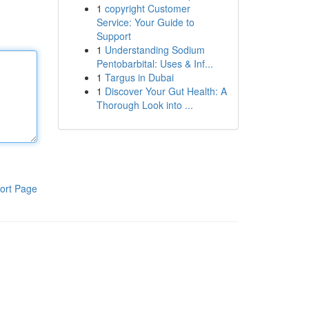
1
copyright Customer
Service: Your Guide to
Support
1
Understanding Sodium
Pentobarbital: Uses & Inf...
1
Targus in Dubai
1
Discover Your Gut Health: A
Thorough Look into ...
ort Page