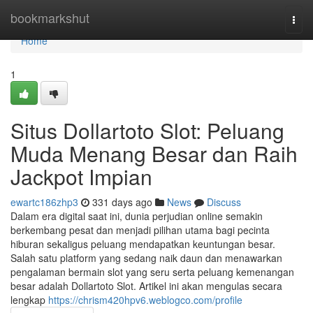
Home
bookmarkshut
Togg
navi
Home
1
Situs Dollartoto Slot: Peluang
Muda Menang Besar dan Raih
Jackpot Impian
ewartc186zhp3
331 days ago
News
Discuss
Dalam era digital saat ini, dunia perjudian online semakin
berkembang pesat dan menjadi pilihan utama bagi pecinta
hiburan sekaligus peluang mendapatkan keuntungan besar.
Salah satu platform yang sedang naik daun dan menawarkan
pengalaman bermain slot yang seru serta peluang kemenangan
besar adalah Dollartoto Slot. Artikel ini akan mengulas secara
lengkap
https://chrism420hpv6.weblogco.com/profile