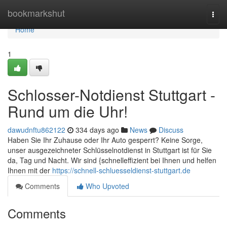
Home
bookmarkshut
Togg
navi
Home
1
Schlosser-Notdienst Stuttgart -
Rund um die Uhr!
dawudnftu862122
334 days ago
News
Discuss
Haben Sie Ihr Zuhause oder Ihr Auto gesperrt? Keine Sorge,
unser ausgezeichneter Schlüsselnotdienst in Stuttgart ist für Sie
da, Tag und Nacht. Wir sind {schnelleffizient bei Ihnen und helfen
Ihnen mit der
https://schnell-schluesseldienst-stuttgart.de
Comments
Who Upvoted
Comments