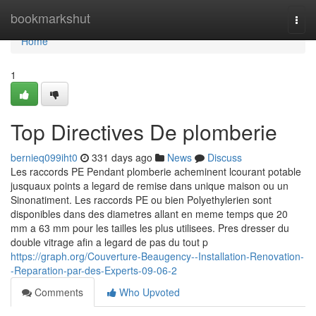
Home
bookmarkshut
Togg
navi
Home
1
Top Directives De plomberie
bernieq099iht0
331 days ago
News
Discuss
Les raccords PE Pendant plomberie acheminent lcourant potable
jusquaux points a legard de remise dans unique maison ou un
Sinonatiment. Les raccords PE ou bien Polyethylerien sont
disponibles dans des diametres allant en meme temps que 20
mm a 63 mm pour les tailles les plus utilisees. Pres dresser du
double vitrage afin a legard de pas du tout p
https://graph.org/Couverture-Beaugency--Installation-Renovation-
-Reparation-par-des-Experts-09-06-2
Comments
Who Upvoted