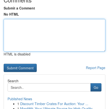
Submit a Comment
No HTML
HTML is disabled
Report Page
Search
Go
Published News
1
Discount Timber Crates For Auction: Your ...
1
Mardi89: Your Ultimate Source for High-Quality ...