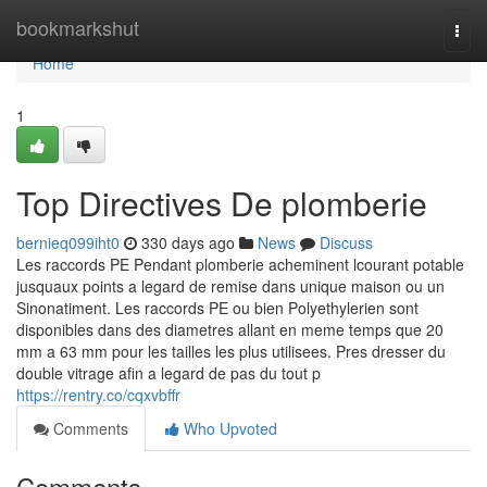
Home
bookmarkshut
Togg
navi
Home
1
Top Directives De plomberie
bernieq099iht0
330 days ago
News
Discuss
Les raccords PE Pendant plomberie acheminent lcourant potable
jusquaux points a legard de remise dans unique maison ou un
Sinonatiment. Les raccords PE ou bien Polyethylerien sont
disponibles dans des diametres allant en meme temps que 20
mm a 63 mm pour les tailles les plus utilisees. Pres dresser du
double vitrage afin a legard de pas du tout p
https://rentry.co/cqxvbffr
Comments
Who Upvoted
Comments