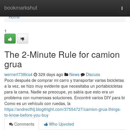
Home
bookmarkshut
Togg
navi
Home
1
The 2-Minute Rule for camion
grua
wernert738lcs4
329 days ago
News
Discuss
Poco después de comprar mi carro y transportar varias bicicletas
a la vez, se hizo muy evidente que necesitaba un portabicicletas
para la cama. Nadie se preocupe, yo sabía que esto era un
problema con numerosas soluciones. Encontré varios DIY para bi
Como es un vehículo con ruedas, la
https://andrecfhlj.blogitright.com/37554727/camion-grua-things-
to-know-before-you-buy
Comments
Who Upvoted