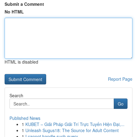
Submit a Comment
No HTML
HTML is disabled
Report Page
Search
Go
Published News
1
KUBET – Giải Pháp Giải Trí Trực Tuyến Hiện Đại,...
1
Unleash Sugus18: The Source for Adult Content
1
I cannot handle such query .