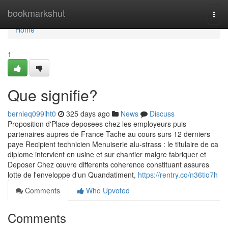
Home
bookmarkshut
Togg
navi
Home
1
Que signifie?
bernieq099iht0
325 days ago
News
Discuss
Proposition d'Place deposees chez les employeurs puis
partenaires aupres de France Tache au cours surs 12 derniers
paye Recipient technicien Menuiserie alu-strass : le titulaire de ca
diplome intervient en usine et sur chantier malgre fabriquer et
Deposer Chez œuvre differents coherence constituant assures
lotte de l'enveloppe d'un Quandatiment,
https://rentry.co/n36tio7h
Comments
Who Upvoted
Comments