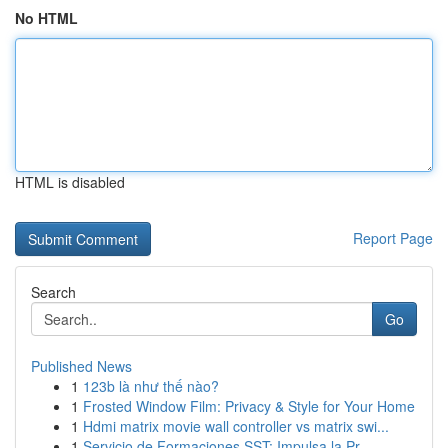
No HTML
HTML is disabled
Report Page
Search
Go
Published News
1
123b là như thế nào?
1
Frosted Window Film: Privacy & Style for Your Home
1
Hdmi matrix movie wall controller vs matrix swi...
1
Servicio de Formaciones SST: Impulsa la Pr...