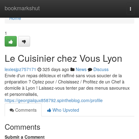
Home
bookmarkshut
Togg
navi
Home
1
Le Cuisinier chez Vous Lyon
lexiesjpz757171
325 days ago
News
Discuss
Envie d'un repas délicieux et raffiné sans vous soucier de la
préparation ? Optez pour / Choisissez / Profitez de un Chef à
domicile à Lyon ! Laissez-vous tenter par des menus savoureux
et personnalisés,
https://georgialqux858792.spintheblog.com/profile
Comments
Who Upvoted
Comments
Submit a Comment