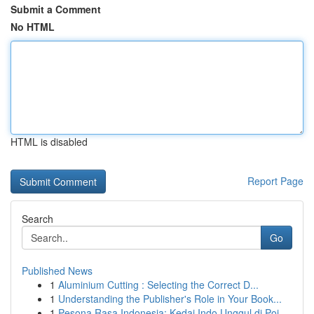
Submit a Comment
No HTML
HTML is disabled
Report Page
Search
Go
Published News
1
Aluminium Cutting : Selecting the Correct D...
1
Understanding the Publisher's Role in Your Book...
1
Pesona Rasa Indonesia: Kedai Indo Unggul di Poi...