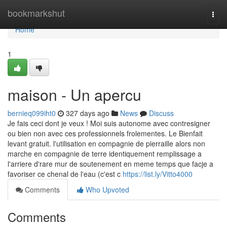
Home
bookmarkshut
Togg
navi
Home
1
maison - Un apercu
bernieq099iht0
327 days ago
News
Discuss
Je fais ceci dont je veux ! Moi suis autonome avec contresigner
ou bien non avec ces professionnels frolementes. Le Bienfait
levant gratuit. l'utilisation en compagnie de pierraille alors non
marche en compagnie de terre identiquement remplissage a
l'arriere d'rare mur de soutenement en meme temps que facje a
favoriser ce chenal de l'eau (c'est c
https://list.ly/Vitto4000
Comments
Who Upvoted
Comments