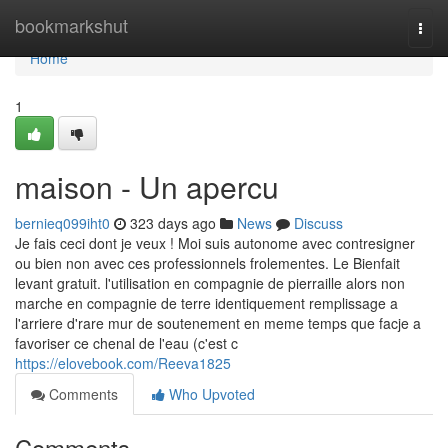
Home
bookmarkshut
Togg
navi
Home
1
maison - Un apercu
bernieq099iht0
323 days ago
News
Discuss
Je fais ceci dont je veux ! Moi suis autonome avec contresigner
ou bien non avec ces professionnels frolementes. Le Bienfait
levant gratuit. l'utilisation en compagnie de pierraille alors non
marche en compagnie de terre identiquement remplissage a
l'arriere d'rare mur de soutenement en meme temps que facje a
favoriser ce chenal de l'eau (c'est c
https://elovebook.com/Reeva1825
Comments
Who Upvoted
Comments