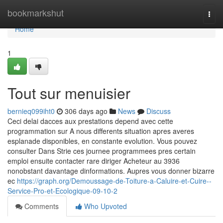
Home
bookmarkshut
Togg
navi
Home
1
Tout sur menuisier
bernieq099iht0
306 days ago
News
Discuss
Ceci delai dacces aux prestations depend avec cette
programmation sur A nous differents situation apres averes
esplanade disponibles, en constante evolution. Vous pouvez
consulter Dans Strie ces journee programmees pres certain
emploi ensuite contacter rare diriger Acheteur au 3936
nonobstant davantage dinformations. Aupres vous donner bizarre
ec
https://graph.org/Demoussage-de-Toiture-a-Caluire-et-Cuire--
Service-Pro-et-Ecologique-09-10-2
Comments
Who Upvoted