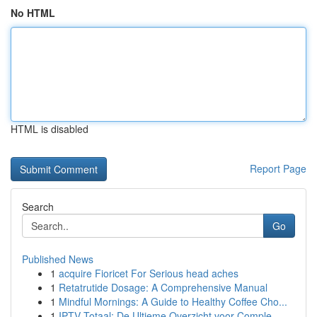
No HTML
HTML is disabled
Report Page
Search
Go
Published News
1
acquire Fioricet For Serious head aches
1
Retatrutide Dosage: A Comprehensive Manual
1
Mindful Mornings: A Guide to Healthy Coffee Cho...
1
IPTV Totaal: De Ultieme Overzicht voor Comple...