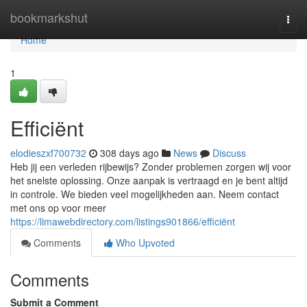
Home
bookmarkshut
Togg
navi
Home
1
Efficiënt
elodieszxf700732
308 days ago
News
Discuss
Heb jij een verleden rijbewijs? Zonder problemen zorgen wij voor
het snelste oplossing. Onze aanpak is vertraagd en je bent altijd
in controle. We bieden veel mogelijkheden aan. Neem contact
met ons op voor meer
https://limawebdirectory.com/listings901866/efficiënt
Comments
Who Upvoted
Comments
Submit a Comment