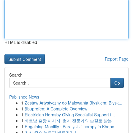
HTML is disabled
Report Page
Search
Go
Published News
1
Zestaw Artystyczny do Malowania Błyskiem: Błysk...
1
{Ibuprofen: A Complete Overview
1
Electrician Hornsby Giving Specialist Support f...
1
베트남 출장 마사지, 현지 전문가의 손길로 받는 ...
1
Regaining Mobility : Paralysis Therapy in Khopo...
1
최신 주소 뉴토끼 바로가기 !