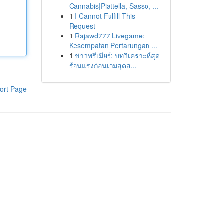
Cannabis|Piattella, Sasso, ...
1
I Cannot Fulfill This
Request
1
Rajawd777 Livegame:
Kesempatan Pertarungan ...
1
ข่าวพรีเมียร์: บทวิเคราะห์สุด
ร้อนแรงก่อนเกมสุดส...
ort Page