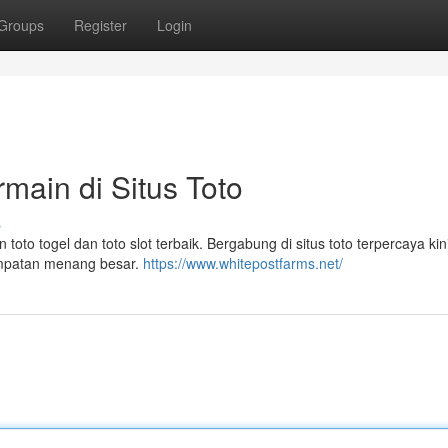
Groups
Register
Login
ain di Situs Toto
s
to togel dan toto slot terbaik. Bergabung di situs toto terpercaya kini
empatan menang besar.
https://www.whitepostfarms.net/