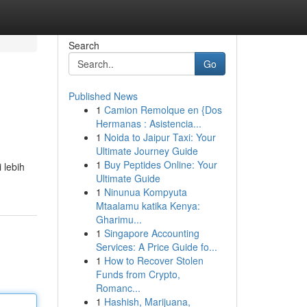
Search
Go
Published News
1
Camion Remolque en {Dos
Hermanas : Asistencia...
1
Noida to Jaipur Taxi: Your
Ultimate Journey Guide
1
Buy Peptides Online: Your
 lebih
Ultimate Guide
1
Ninunua Kompyuta
Mtaalamu katika Kenya:
Gharimu...
1
Singapore Accounting
Services: A Price Guide fo...
1
How to Recover Stolen
Funds from Crypto,
Romanc...
1
Hashish, Marijuana,