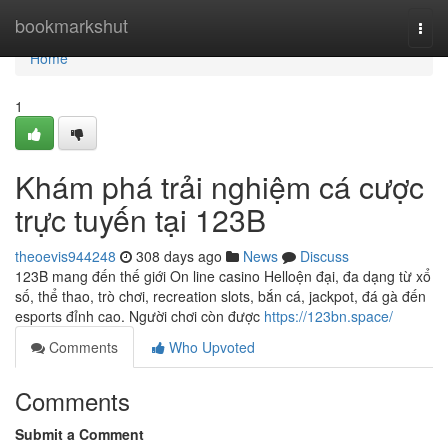
Home
bookmarkshut
Togg
navi
Home
1
Khám phá trải nghiệm cá cược
trực tuyến tại 123B
theoevis944248
308 days ago
News
Discuss
123B mang đến thế giới On line casino Helloện đại, đa dạng từ xổ
số, thể thao, trò chơi, recreation slots, bắn cá, jackpot, đá gà đến
esports đỉnh cao. Người chơi còn được
https://123bn.space/
Comments
Who Upvoted
Comments
Submit a Comment