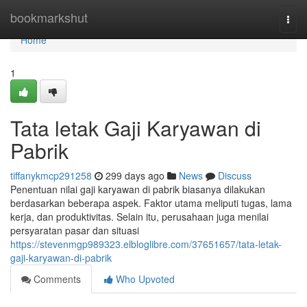
Home
bookmarkshut
Togg
navi
Home
1
Tata letak Gaji Karyawan di
Pabrik
tiffanykmcp291258
299 days ago
News
Discuss
Penentuan nilai gaji karyawan di pabrik biasanya dilakukan
berdasarkan beberapa aspek. Faktor utama meliputi tugas, lama
kerja, dan produktivitas. Selain itu, perusahaan juga menilai
persyaratan pasar dan situasi
https://stevenmgp989323.elbloglibre.com/37651657/tata-letak-
gaji-karyawan-di-pabrik
Comments
Who Upvoted