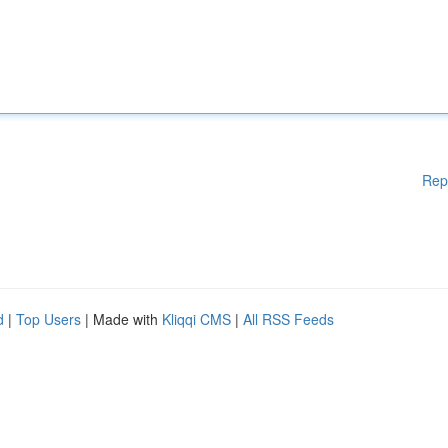
Rep
d
|
Top Users
| Made with
Kliqqi CMS
|
All RSS Feeds