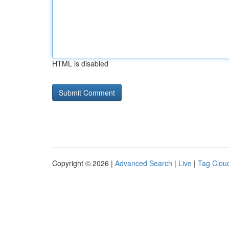
HTML is disabled
Copyright © 2026 |
Advanced Search
|
Live
|
Tag Clou