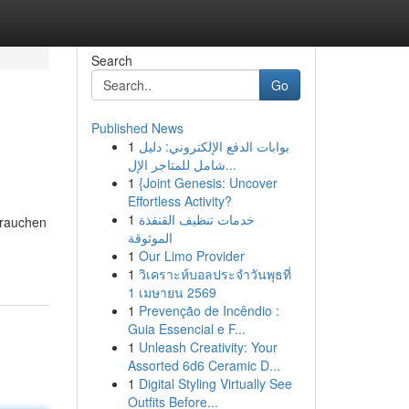
Search
Go
Published News
1
بوابات الدفع الإلكتروني: دليل
شامل للمتاجر الإل...
1
{Joint Genesis: Uncover
Effortless Activity?
1
خدمات تنظيف القنفذة
brauchen
الموثوقة
1
Our Limo Provider
1
วิเคราะห์บอลประจำวันพุธที่
1 เมษายน 2569
1
Prevenção de Incêndio :
Guia Essencial e F...
1
Unleash Creativity: Your
Assorted 6d6 Ceramic D...
1
Digital Styling Virtually See
Outfits Before...