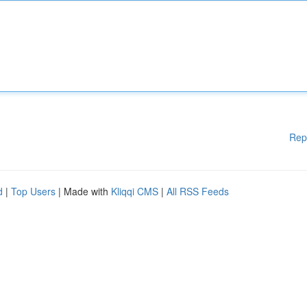
Rep
d
|
Top Users
| Made with
Kliqqi CMS
|
All RSS Feeds