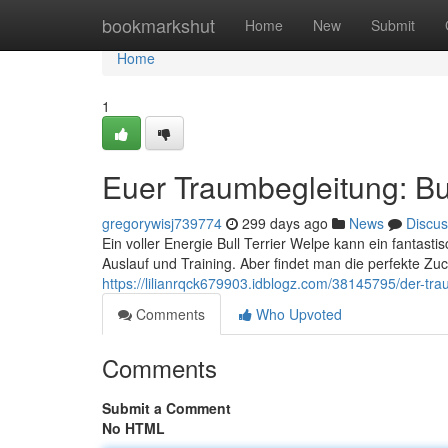
Home
bookmarkshut
Home
New
Submit
Home
1
Euer Traumbegleitung: Bul
gregorywisj739774
299 days ago
News
Discus
Ein voller Energie Bull Terrier Welpe kann ein fanta
Auslauf und Training. Aber findet man die perfekte Zuc
https://lilianrqck679903.idblogz.com/38145795/der-trau
Comments
Who Upvoted
Comments
Submit a Comment
No HTML