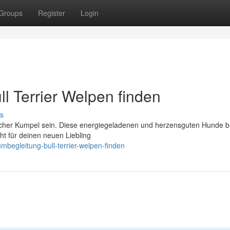
Groups
Register
Login
l Terrier Welpen finden
s
stischer Kumpel sein. Diese energiegeladenen und herzensguten Hunde 
ht für deinen neuen Liebling
mbegleitung-bull-terrier-welpen-finden