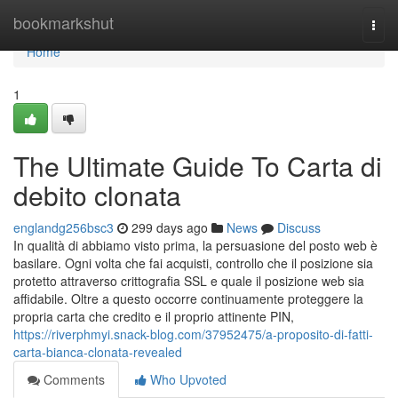
Home
bookmarkshut
Togg
navi
Home
1
The Ultimate Guide To Carta di
debito clonata
englandg256bsc3
299 days ago
News
Discuss
In qualità di abbiamo visto prima, la persuasione del posto web è
basilare. Ogni volta che fai acquisti, controllo che il posizione sia
protetto attraverso crittografia SSL e quale il posizione web sia
affidabile. Oltre a questo occorre continuamente proteggere la
propria carta che credito e il proprio attinente PIN,
https://riverphmyi.snack-blog.com/37952475/a-proposito-di-fatti-
carta-bianca-clonata-revealed
Comments
Who Upvoted