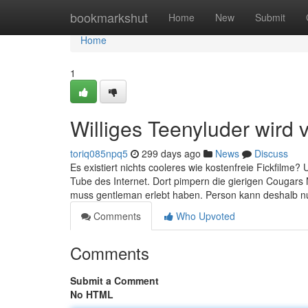
Home
bookmarkshut
Home
New
Submit
Home
1
Williges Teenyluder wird
toriq085npq5
299 days ago
News
Discuss
Es existiert nichts cooleres wie kostenfreie Fickfilme?
Tube des Internet. Dort pimpern die gierigen Cougars
muss gentleman erlebt haben. Person kann deshalb nur
Comments
Who Upvoted
Comments
Submit a Comment
No HTML