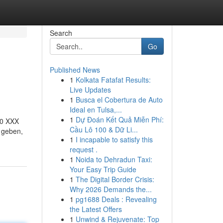
Search
Go
Published News
1
Kolkata Fatafat Results:
Live Updates
1
Busca el Cobertura de Auto
Ideal en Tulsa,...
1
Dự Đoán Kết Quả Miễn Phí:
ß10 XXX
Cầu Lô 100 & Dữ Li...
 geben,
1
I incapable to satisfy this
request .
1
Noida to Dehradun Taxi:
Your Easy Trip Guide
1
The Digital Border Crisis:
Why 2026 Demands the...
1
pg1688 Deals : Revealing
the Latest Offers
1
Unwind & Rejuvenate: Top