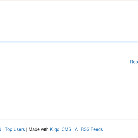
Rep
d
|
Top Users
| Made with
Kliqqi CMS
|
All RSS Feeds