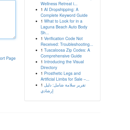
Wellness Retreat i...
1
AI Dropshipping: A
Complete Keyword Guide
1
What to Look for in a
Laguna Beach Auto Body
Sh...
1
Verification Code Not
Received: Troubleshooting...
1
Tuscaloosa Zip Codes: A
Comprehensive Guide
ort Page
1
Introducing the Visual
Directory
1
Prosthetic Legs and
Artificial Limbs for Sale –...
1
تقرير سلامة شامل: دليل
إرشادي