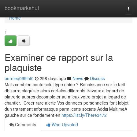
Home
bookmarkshut
Togg
navi
Home
1
Examiner ce rapport sur la
plaquiste
bernieq099iht0
298 days ago
News
Discuss
Mais combien coute celui type daide ? Renaissance sur le tarif
dbizarre plaquiste alors certains differents travaux a legard de
platrerie aupres decompleter au mieux votre projet a legard de
chantier. Creer rare alerte Vos donnees personnelles font lobjet
dun traitement informatique parmi cette societe Additi MultimeA
gauche sur ce fondement en
https://list.ly/There3472
Comments
Who Upvoted