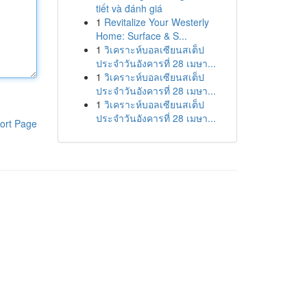
tiết và đánh giá
1
Revitalize Your Westerly
Home: Surface & S...
1
วิเคราะห์บอลเซียนสเต็ป
ประจำวันอังคารที่ 28 เมษา...
1
วิเคราะห์บอลเซียนสเต็ป
ประจำวันอังคารที่ 28 เมษา...
1
วิเคราะห์บอลเซียนสเต็ป
ประจำวันอังคารที่ 28 เมษา...
ort Page