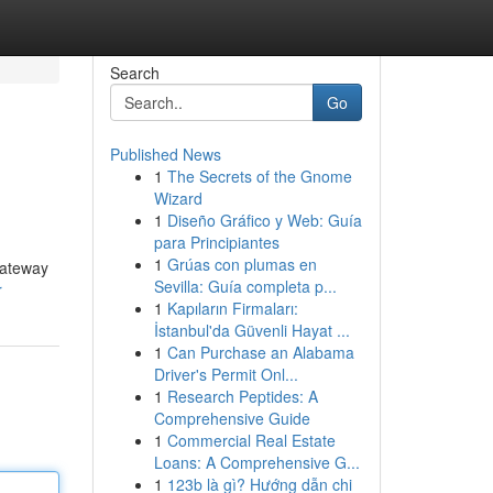
Search
Go
Published News
1
The Secrets of the Gnome
Wizard
1
Diseño Gráfico y Web: Guía
para Principiantes
1
Grúas con plumas en
gateway
Sevilla: Guía completa p...
r
1
Kapıların Firmaları:
İstanbul'da Güvenli Hayat ...
1
Can Purchase an Alabama
Driver's Permit Onl...
1
Research Peptides: A
Comprehensive Guide
1
Commercial Real Estate
Loans: A Comprehensive G...
1
123b là gì? Hướng dẫn chi