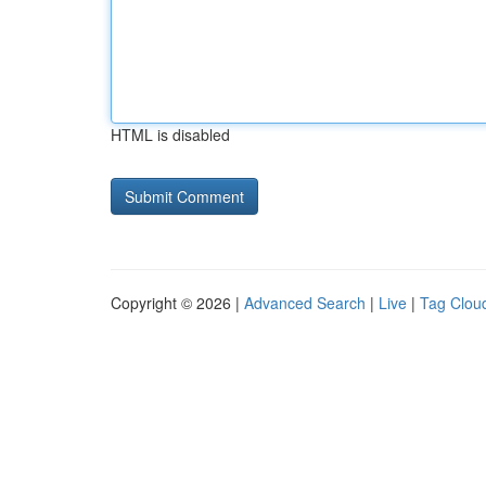
HTML is disabled
Copyright © 2026 |
Advanced Search
|
Live
|
Tag Clou