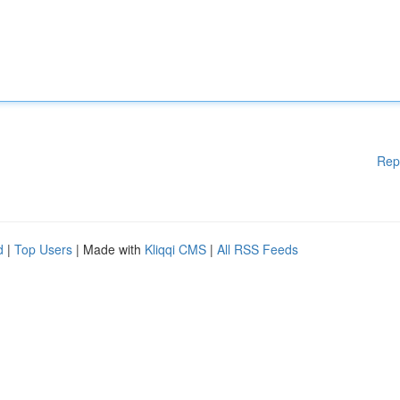
Rep
d
|
Top Users
| Made with
Kliqqi CMS
|
All RSS Feeds