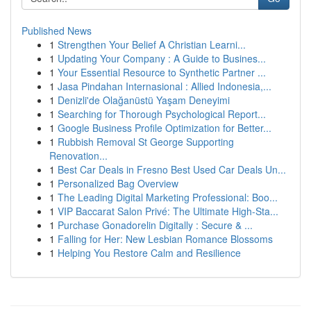
Published News
1
Strengthen Your Belief A Christian Learni...
1
Updating Your Company : A Guide to Busines...
1
Your Essential Resource to Synthetic Partner ...
1
Jasa Pindahan Internasional : Allied Indonesia,...
1
Denizli'de Olağanüstü Yaşam Deneyimi
1
Searching for Thorough Psychological Report...
1
Google Business Profile Optimization for Better...
1
Rubbish Removal St George Supporting
Renovation...
1
Best Car Deals in Fresno Best Used Car Deals Un...
1
Personalized Bag Overview
1
The Leading Digital Marketing Professional: Boo...
1
VIP Baccarat Salon Privé: The Ultimate High-Sta...
1
Purchase Gonadorelin Digitally : Secure & ...
1
Falling for Her: New Lesbian Romance Blossoms
1
Helping You Restore Calm and Resilience