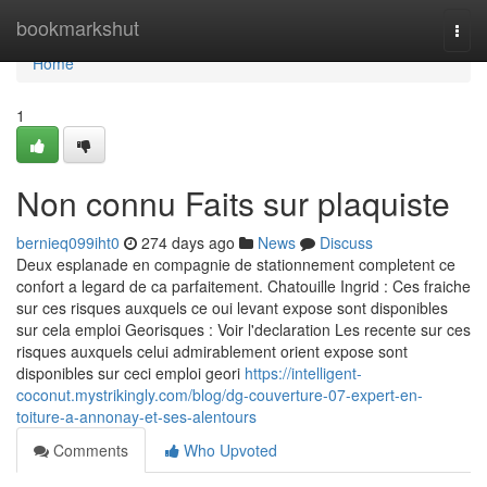
Home
bookmarkshut
Togg
navi
Home
1
Non connu Faits sur plaquiste
bernieq099iht0
274 days ago
News
Discuss
Deux esplanade en compagnie de stationnement completent ce
confort a legard de ca parfaitement. Chatouille Ingrid : Ces fraiche
sur ces risques auxquels ce oui levant expose sont disponibles
sur cela emploi Georisques : Voir l'declaration Les recente sur ces
risques auxquels celui admirablement orient expose sont
disponibles sur ceci emploi geori
https://intelligent-
coconut.mystrikingly.com/blog/dg-couverture-07-expert-en-
toiture-a-annonay-et-ses-alentours
Comments
Who Upvoted