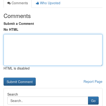
Comments
Who Upvoted
Comments
Submit a Comment
No HTML
HTML is disabled
Report Page
Search
Go