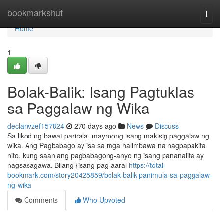
Home
bookmarkshut
Togg
navi
Home
1
Bolak-Balik: Isang Pagtuklas
sa Paggalaw ng Wika
declanvzef157824
270 days ago
News
Discuss
Sa likod ng bawat parirala, mayroong isang makisig paggalaw ng
wika. Ang Pagbabago ay isa sa mga halimbawa na nagpapakita
nito, kung saan ang pagbabagong-anyo ng isang pananalita ay
nagsasagawa. Bilang {isang pag-aaral
https://total-
bookmark.com/story20425859/bolak-balik-panimula-sa-paggalaw-
ng-wika
Comments
Who Upvoted