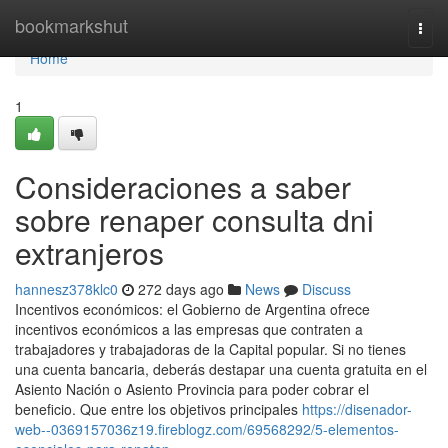
Home
bookmarkshut
Togg
navi
Home
1
Consideraciones a saber
sobre renaper consulta dni
extranjeros
hannesz378klc0
272 days ago
News
Discuss
Incentivos económicos: el Gobierno de Argentina ofrece
incentivos económicos a las empresas que contraten a
trabajadores y trabajadoras de la Capital popular. Si no​ tienes
una cuenta bancaria, deberás destapar una cuenta ​gratuita en el
Asiento Nación o Asiento Provincia para poder cobrar el
beneficio. Que entre los objetivos principales
https://disenador-
web--0369157036z19.fireblogz.com/69568292/5-elementos-