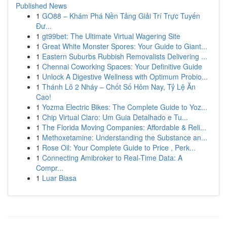
Published News
1
GO88 – Khám Phá Nền Tảng Giải Trí Trực Tuyến
Đư...
1
gt99bet: The Ultimate Virtual Wagering Site
1
Great White Monster Spores: Your Guide to Giant...
1
Eastern Suburbs Rubbish Removalists Delivering ...
1
Chennai Coworking Spaces: Your Definitive Guide
1
Unlock A Digestive Wellness with Optimum Probio...
1
Thánh Lô 2 Nháy – Chốt Số Hôm Nay, Tỷ Lệ Ăn
Cao!
1
Yozma Electric Bikes: The Complete Guide to Yoz...
1
Chip Virtual Claro: Um Guia Detalhado e Tu...
1
The Florida Moving Companies: Affordable & Reli...
1
Methoxetamine: Understanding the Substance an...
1
Rose Oil: Your Complete Guide to Price , Perk...
1
Connecting Amibroker to Real-Time Data: A
Compr...
1
Luar Biasa