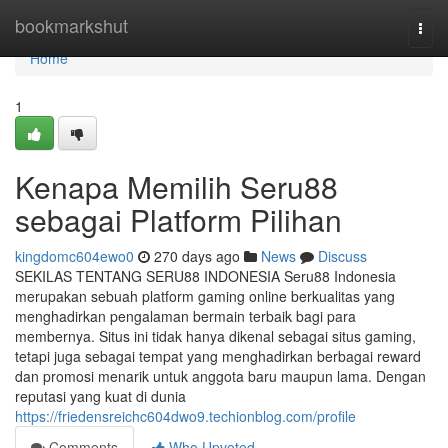
Home
bookmarkshut
Togg
navi
Home
1
Kenapa Memilih Seru88
sebagai Platform Pilihan
kingdomc604ewo0
270 days ago
News
Discuss
SEKILAS TENTANG SERU88 INDONESIA Seru88 Indonesia
merupakan sebuah platform gaming online berkualitas yang
menghadirkan pengalaman bermain terbaik bagi para
membernya. Situs ini tidak hanya dikenal sebagai situs gaming,
tetapi juga sebagai tempat yang menghadirkan berbagai reward
dan promosi menarik untuk anggota baru maupun lama. Dengan
reputasi yang kuat di dunia
https://friedensreichc604dwo9.techionblog.com/profile
Comments
Who Upvoted