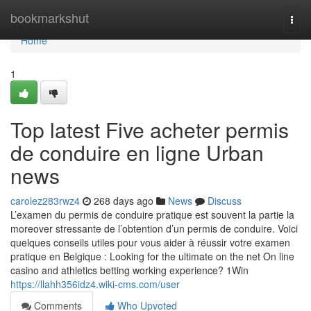
Home
bookmarkshut
Togg
navi
Home
1
Top latest Five acheter permis
de conduire en ligne Urban
news
carolez283rwz4
268 days ago
News
Discuss
L’examen du permis de conduire pratique est souvent la partie la
moreover stressante de l’obtention d’un permis de conduire. Voici
quelques conseils utiles pour vous aider à réussir votre examen
pratique en Belgique : Looking for the ultimate on the net On line
casino and athletics betting working experience? 1Win
https://llahh356idz4.wiki-cms.com/user
Comments
Who Upvoted