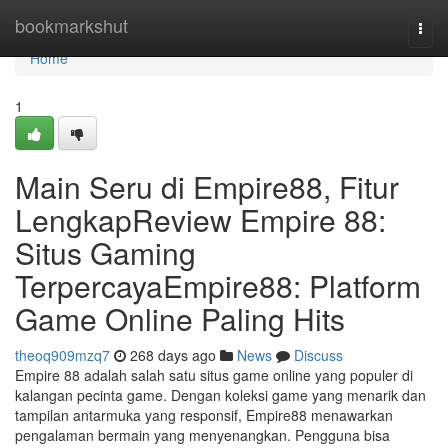
Home
bookmarkshut
Togg
navi
Home
1
Main Seru di Empire88, Fitur
LengkapReview Empire 88:
Situs Gaming
TerpercayaEmpire88: Platform
Game Online Paling Hits
theoq909mzq7
268 days ago
News
Discuss
Empire 88 adalah salah satu situs game online yang populer di
kalangan pecinta game. Dengan koleksi game yang menarik dan
tampilan antarmuka yang responsif, Empire88 menawarkan
pengalaman bermain yang menyenangkan. Pengguna bisa