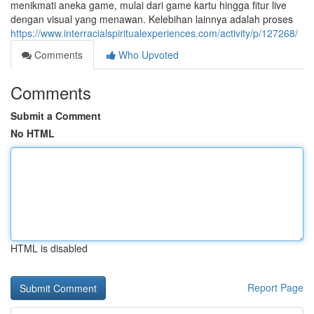
menikmati aneka game, mulai dari game kartu hingga fitur live
dengan visual yang menawan. Kelebihan lainnya adalah proses
https://www.interracialspiritualexperiences.com/activity/p/127268/
Comments
Who Upvoted
Comments
Submit a Comment
No HTML
HTML is disabled
Report Page