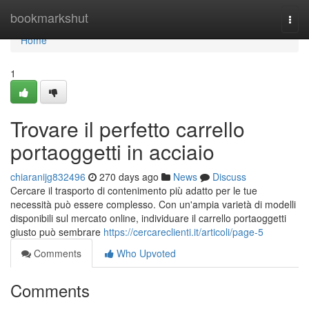
Home
bookmarkshut
Togg
navi
Home
1
Trovare il perfetto carrello
portaoggetti in acciaio
chiaranijg832496
270 days ago
News
Discuss
Cercare il trasporto di contenimento più adatto per le tue
necessità può essere complesso. Con un'ampia varietà di modelli
disponibili sul mercato online, individuare il carrello portaoggetti
giusto può sembrare
https://cercareclienti.it/articoli/page-5
Comments
Who Upvoted
Comments