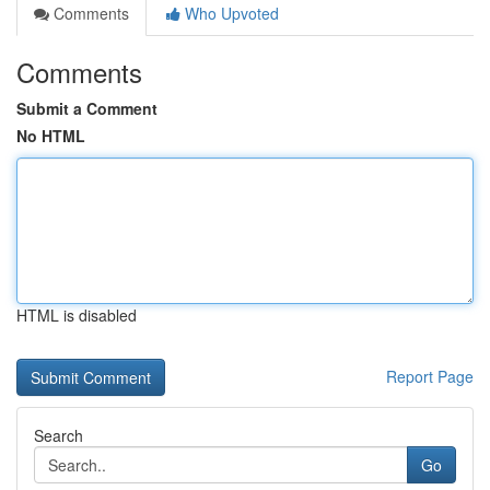
Comments
Who Upvoted
Comments
Submit a Comment
No HTML
HTML is disabled
Report Page
Search
Go