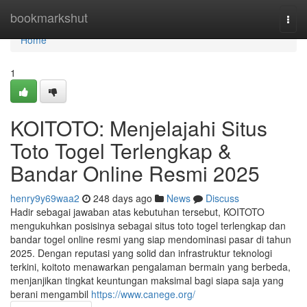
Home
bookmarkshut
Togg
navi
Home
1
KOITOTO: Menjelajahi Situs
Toto Togel Terlengkap &
Bandar Online Resmi 2025
henry9y69waa2
248 days ago
News
Discuss
Hadir sebagai jawaban atas kebutuhan tersebut, KOITOTO
mengukuhkan posisinya sebagai situs toto togel terlengkap dan
bandar togel online resmi yang siap mendominasi pasar di tahun
2025. Dengan reputasi yang solid dan infrastruktur teknologi
terkini, koitoto menawarkan pengalaman bermain yang berbeda,
menjanjikan tingkat keuntungan maksimal bagi siapa saja yang
berani mengambil
https://www.canege.org/