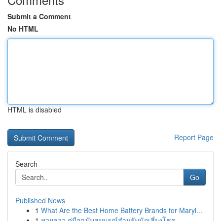
Submit a Comment
No HTML
HTML is disabled
Report Page
Search
Go
Published News
1
What Are the Best Home Battery Brands for Maryl...
1
หวยลาว คู่มือฉบับสมบูรณ์สำหรับนักเสี่ยงโชค