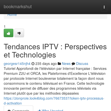
Home
bookmarkshut
Togg
navi
Home
1
Tendances IPTV : Perspectives
et Technologies
georgesr145njh4
235 days ago
News
Discuss
Tutoriel Approfondi de l'télévision par Internet française : Services
Premium Z2U et ORCA, les Plateformes d'Excellence L'télévision
par protocole Internet bouleverse totalement la façon dont nous
consommons le contenu télévisuel en France. Cette technologie
innovante permet de diffuser des programmes télévisés via
Internet plutôt que par les méthodes dépassées
https://zionproie.look4blog.com/76673537/token-iptv-processus-
d-activation
Comments
Who Upvoted