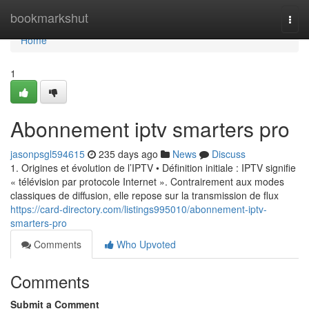
Home
bookmarkshut
Togg
navi
Home
1
Abonnement iptv smarters pro
jasonpsgl594615
235 days ago
News
Discuss
1. Origines et évolution de l’IPTV • Définition initiale : IPTV signifie
« télévision par protocole Internet ». Contrairement aux modes
classiques de diffusion, elle repose sur la transmission de flux
https://card-directory.com/listings995010/abonnement-iptv-
smarters-pro
Comments
Who Upvoted
Comments
Submit a Comment