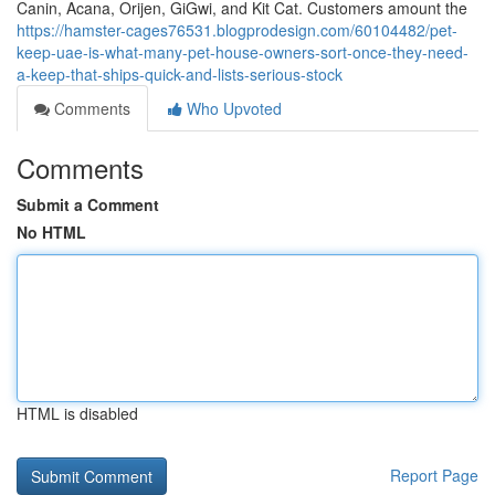
Canin, Acana, Orijen, GiGwi, and Kit Cat. Customers amount the
https://hamster-cages76531.blogprodesign.com/60104482/pet-
keep-uae-is-what-many-pet-house-owners-sort-once-they-need-
a-keep-that-ships-quick-and-lists-serious-stock
Comments
Who Upvoted
Comments
Submit a Comment
No HTML
HTML is disabled
Report Page